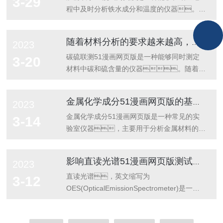
3-29
分和含量。金属材料光谱仪通常由两个
燃烧-红外吸收法。首先将需要测试的样
程中及时分析铁水成分和温度的仪器。在
主要部分组成：激发源和检测器。激
品(如钢铁、合金等)加入至高温炉内
现代工业生产中广泛应用，其主要作用
发源用于激发金属样品的原子...
进行燃烧，使样品中的碳和硫被氧
在于提高铁水的质量和生产效率。装置
随着材料分析的要求越来越高，碳硫联测51漫画网页版已成为一种必不可少的分析工具
2023
化成二氧化碳和二氧化硫。然
通常用于高炉、中频炉、电弧炉
后，将燃烧后的气体样品通过红外吸
等冶炼过程中，能够对铁水样品进行即
碳硫联测51漫画网页版是一种能够同时测定
3-20
收器进行检测，利用红外线与被检测气
时、精确的分析，检测出含
材料中碳和硫含量的仪器。随着工
体分子之间的特定吸收波长进行定量分
碳量、含硫量、含磷量等指
业的不断发展和要求质量的提高，对材料
析。碳硫联测51漫画网页版具有多种
标。同时，该仪器可以采集温度数
的化学成分分析要求也越来越高。碳
金属化学成分51漫画网页版的基本原理、应用和未来发展方向讲解
2023
优点。首先，它可以同时进行
据并实时反馈，在冶炼过程中调整冶炼条
含量和硫含量是表征某些材料性质的重要指
碳和硫元素的定量分析，避免...
件，以提高出铁质量。在炼
标，比如钢铁、
金属化学成分51漫画网页版是一种常见的实
3-14
铁和钢铁生产中，其应用主要有以下
铜、铝等合金中的碳硫含量就是影
验室仪器，主要用于分析金属材料的成
三个方面：1.改进治钢工艺：
响其物理、力学性质的重要因素。
分和结构，可以用来确定材料的质
能够快速检测炉温和成分信息，通过掌
传统的测定方法通常是分别测定材料中的碳含
量，检测掺杂物和确定材料的合适用
影响直读光谱51漫画网页版测试结果的因素有哪些？
2023
握铁水含碳等指标信息，可以调整冶炼工
量和硫含量。比如测定钢铁中的碳含量常
途。本文将介绍化学成分51漫画网页版
艺，提高出钢品...
采用光谱法、代数法等方法，而测
的基本原理、应用和未来发展方
直读光谱，英文缩写为
3-12
定硫含量则采用重量法、化学分析
向。化学成分51漫画网页版的基本原理
OES(OpticalEmissionSpectrometer)是一款
法、光谱法等方式。但是，
是利用性质不同的物质在特定条件下发生的化
应用广泛、效率高、结果准确
这种分别测定的方法效率低，测定结果
学反应，通过这些反应产生的信号进行
的金属材料元素51漫画网页版器。一般