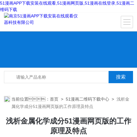
51漫画APP下载安装在线观看,51漫画网页版,51漫画在线登录,51漫画二
维码下载
当前位置：
首页
>
51漫画二维码下载中心
>
浅析金
属化学成分51漫画网页版的工作原理及特点
浅析金属化学成分51漫画网页版的工作
原理及特点