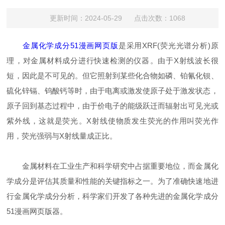
更新时间：2024-05-29 点击次数：1068
金属化学成分51漫画网页版
是采用XRF(荧光光谱分析)原
理，对金属材料成分进行快速检测的仪器。由于X射线波长很
短，因此是不可见的。但它照射到某些化合物如磷、铂氰化钡、
硫化锌镉、钨酸钙等时，由于电离或激发使原子处于激发状态，
原子回到基态过程中，由于价电子的能级跃迁而辐射出可见光或
紫外线，这就是荧光。X射线使物质发生荧光的作用叫荧光作
用，荧光强弱与X射线量成正比。
金属材料在工业生产和科学研究中占据重要地位，而金属化
学成分是评估其质量和性能的关键指标之一。为了准确快速地进
行金属化学成分分析，科学家们开发了各种先进的金属化学成分
51漫画网页版器。