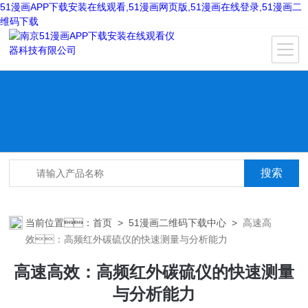
51漫画APP下载安装在线观看,51漫画网页版,51漫画在线登录,51漫画二
维码下载
当前位置：
首页
>
51漫画二维码下载中心
>
高速高
效：高频红外碳硫仪的快速测量与分析能力
高速高效：高频红外碳硫仪的快速测量
与分析能力