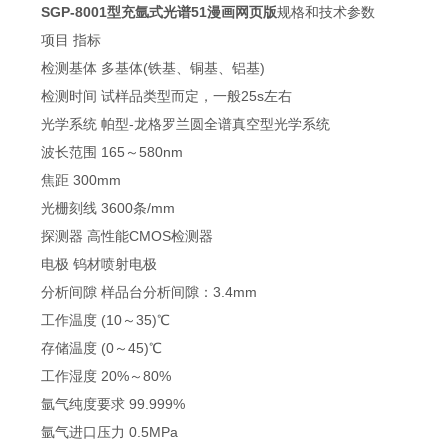
SGP-8001型
充氩式光谱51漫画网页版
规格和技术参数
项目 指标
检测基体 多基体(铁基、铜基、铝基)
检测时间 试样品类型而定，一般25s左右
光学系统 帕型-龙格罗兰圆全谱真空型光学系统
波长范围 165～580nm
焦距 300mm
光栅刻线 3600条/mm
探测器 高性能CMOS检测器
电极 钨材喷射电极
分析间隙 样品台分析间隙：3.4mm
工作温度 (10～35)℃
存储温度 (0～45)℃
工作湿度 20%～80%
氩气纯度要求 99.999%
氩气进口压力 0.5MPa